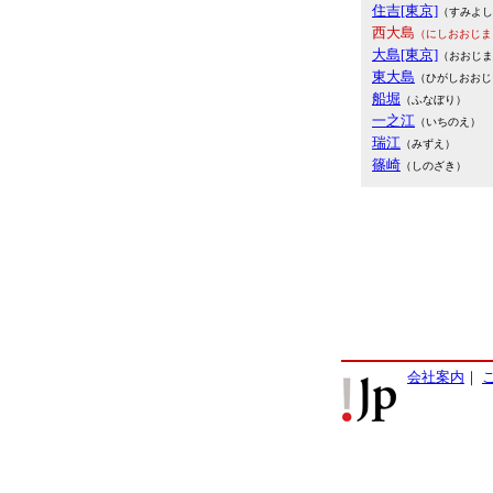
住吉[東京]
（すみよし
西大島
（にしおおじま
大島[東京]
（おおじま
東大島
（ひがしおおじ
船堀
（ふなぼり）
一之江
（いちのえ）
瑞江
（みずえ）
篠崎
（しのざき）
会社案内
｜