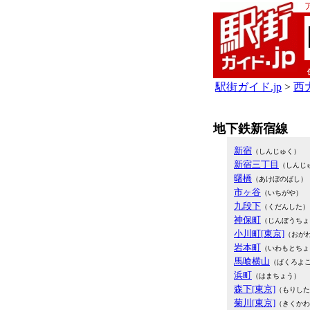
駅街ガイド.jp
>
西大
地下鉄新宿線
新宿
（しんじゅく）
新宿三丁目
（しんじ
曙橋
（あけぼのばし）
市ヶ谷
（いちがや）
九段下
（くだんした）
神保町
（じんぼうちょ
小川町[東京]
（おが
岩本町
（いわもとちょ
馬喰横山
（ばくろよ
浜町
（はまちょう）
森下[東京]
（もりした
菊川[東京]
（きくかわ