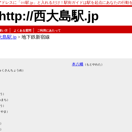
アドレスに「○○駅.jp」と入れるだけ！駅街ガイドは駅を起点にあなたの行動
http://西大島駅.jp
｜
｜
使い方
よくある質問
ご利用にあたって
島駅.jp
> 地下鉄新宿線
本八幡
（もとやわた）
ゅくさんちょうめ）
う）
わまち）
う）
こやま）
）
）